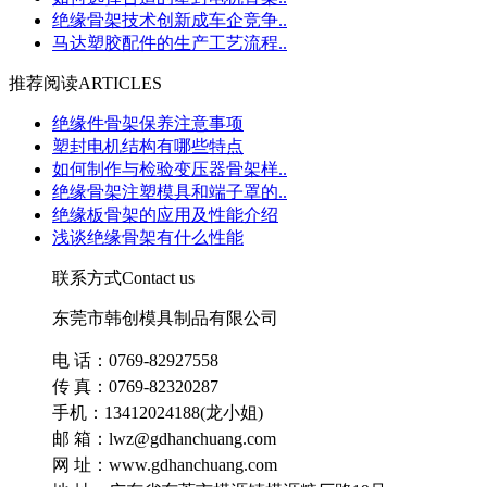
绝缘骨架技术创新成车企竞争..
马达塑胶配件的生产工艺流程..
推荐阅读
ARTICLES
绝缘件骨架保养注意事项
塑封电机结构有哪些特点
如何制作与检验变压器骨架样..
绝缘骨架注塑模具和端子罩的..
绝缘板骨架的应用及性能介绍
浅谈绝缘骨架有什么性能
联系方式
Contact us
东莞市韩创模具制品有限公司
电 话：0769-82927558
传 真：0769-82320287
手机：13412024188(龙小姐)
邮 箱：lwz@gdhanchuang.com
网 址：www.gdhanchuang.com