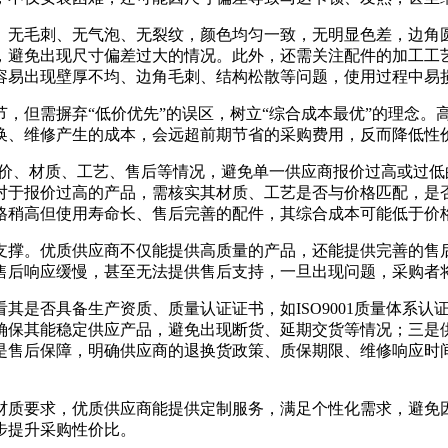
、无毛刺、无气泡、无裂纹，颜色均匀一致，无明显色差，边角
，避免出现尺寸偏差过大的情况。此外，还需关注配件的加工工
容易出现壁厚不均、边角毛刺、结构松散等问题，使用过程中易
，但需摒弃“低价优先”的误区，树立“综合成本最优”的理念。
换、维修产生的成本，会远超前期节省的采购费用，反而降低性
报价、材质、工艺、售后等情况，避免单一供应商报价过高或过
对于报价过高的产品，需核实其材质、工艺是否与价格匹配，是
格稍高但使用寿命长、售后完善的配件，其综合成本可能低于价
支撑。优质供应商不仅能提供高质量的产品，还能提供完善的售
售后响应缓慢，甚至无法提供售后支持，一旦出现问题，采购者
是否具备生产资质、质量认证证书，如ISO9001质量体系认
确保其能稳定供应产品，避免出现断货、延期交货等情况；三是
是售后保障，明确供应商的退换货政策、质保期限、维修响应时
材质要求，优质供应商能提供定制服务，满足个性化需求，避免
步提升采购性价比。