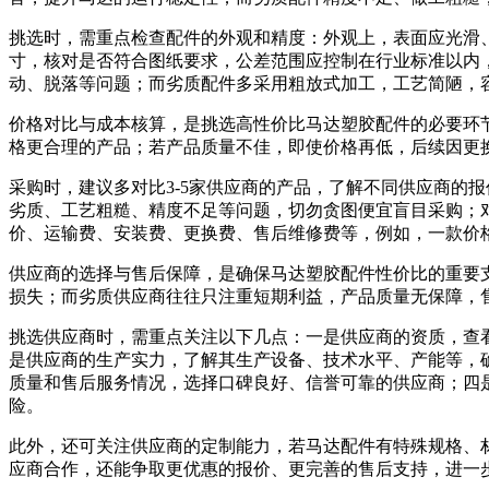
挑选时，需重点检查配件的外观和精度：外观上，表面应光滑
寸，核对是否符合图纸要求，公差范围应控制在行业标准以内
动、脱落等问题；而劣质配件多采用粗放式加工，工艺简陋，
价格对比与成本核算，是挑选高性价比马达塑胶配件的必要环节
格更合理的产品；若产品质量不佳，即使价格再低，后续因更
采购时，建议多对比3-5家供应商的产品，了解不同供应商的
劣质、工艺粗糙、精度不足等问题，切勿贪图便宜盲目采购；
价、运输费、安装费、更换费、售后维修费等，例如，一款价
供应商的选择与售后保障，是确保马达塑胶配件性价比的重要
损失；而劣质供应商往往只注重短期利益，产品质量无保障，
挑选供应商时，需重点关注以下几点：一是供应商的资质，查看其
是供应商的生产实力，了解其生产设备、技术水平、产能等，
质量和售后服务情况，选择口碑良好、信誉可靠的供应商；四
险。
此外，还可关注供应商的定制能力，若马达配件有特殊规格、
应商合作，还能争取更优惠的报价、更完善的售后支持，进一