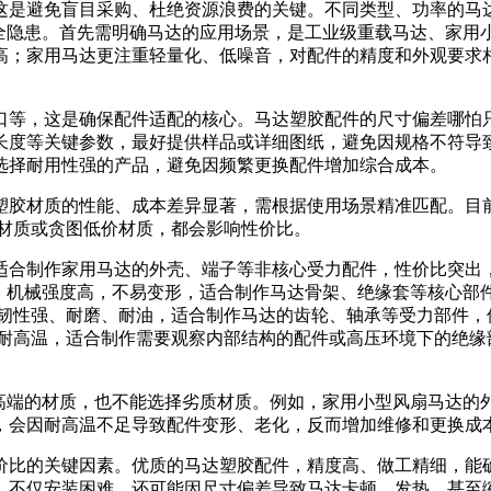
这是避免盲目采购、杜绝资源浪费的关键。不同类型、功率的马
安全隐患。首先需明确马达的应用场景，是工业级重载马达、家用
高；家用马达更注重轻量化、低噪音，对配件的精度和外观要求
口等，这是确保配件适配的核心。马达塑胶配件的尺寸偏差哪怕
长度等关键参数，最好提供样品或详细图纸，避免因规格不符导
选择耐用性强的产品，避免因频繁更换配件增加综合成本。
胶材质的性能、成本差异显著，需根据使用场景精准匹配。目前市面
价材质或贪图低价材质，都会影响性价比。
适合制作家用马达的外壳、端子等非核心受力配件，性价比突出
，机械强度高，不易变形，适合制作马达骨架、绝缘套等核心部
质韧性强、耐磨、耐油，适合制作马达的齿轮、轴承等受力部件
、耐高温，适合制作需要观察内部结构的配件或高压环境下的绝缘
高端的材质，也不能选择劣质材质。例如，家用小型风扇马达的外
质，会因耐高温不足导致配件变形、老化，反而增加维修和更换成
价比的关键因素。优质的马达塑胶配件，精度高、做工精细，能
，不仅安装困难，还可能因尺寸偏差导致马达卡顿、发热，甚至