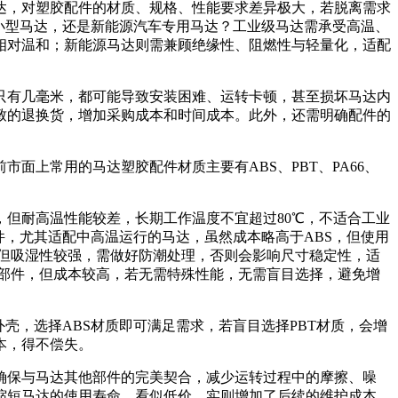
达，对塑胶配件的材质、规格、性能要求差异极大，若脱离需求
小型马达，还是新能源汽车专用马达？工业级马达需承受高温、
相对温和；新能源马达则需兼顾绝缘性、阻燃性与轻量化，适配
只有几毫米，都可能导致安装困难、运转卡顿，甚至损坏马达内
致的退换货，增加采购成本和时间成本。此外，还需明确配件的
上常用的马达塑胶配件材质主要有ABS、PBT、PA66、
，但耐高温性能较差，长期工作温度不宜超过80℃，不适合工业
件，尤其适配中高温运行的马达，虽然成本略高于ABS，但使用
，但吸湿性较强，需做好防潮处理，否则会影响尺寸稳定性，适
部件，但成本较高，若无需特殊性能，无需盲目选择，避免增
壳，选择ABS材质即可满足需求，若盲目选择PBT材质，会增
本，得不偿失。
确保与马达其他部件的完美契合，减少运转过程中的摩擦、噪
缩短马达的使用寿命，看似低价，实则增加了后续的维护成本。