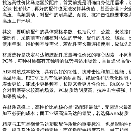
挑选高性价比马达塑胶配件，首要前提是明确自身使用需求，
空谈“性价比”，再好的配件也无法发挥其价值，甚至会埋下
高压、高频震动，对配件的耐高温、耐磨、抗冲击性能要求极
高压工作环境。
其次，要明确配件的具体规格参数，包括尺寸、公差、安装接
部部件。采购前需仔细核对马达的型号、配件的孔径、螺距、
使用年限、维护频率等需求，若配件需长期连续使用，应优先
材质选择是决定马达塑胶配件质量与性价比的核心因素，不同塑
PC等，每种材质都有其独特的优势与适用场景，盲目追求高
ABS材质成本较低，具有良好的韧性、抗冲击性和加工性能，
高温环境。PBT材质具有优异的耐高温、绝缘性和抗老化性能
寿命更长，能减少更换频率，长期来看更具性价比。PA66材
合对耐磨要求较高的场景。PC材质透明度高、抗冲击性极强
加采购成本。
在材质选择上，高性价比的核心是“适配即最优”，无需追求最
加不必要的成本；而工业级高温马达的骨架，若选择ABS材
精度与工艺是衡量马达塑胶配件质量的重要标准，也是影响性
音，提升马达的运行稳定性；而劣质配件精度不足、做工粗糙