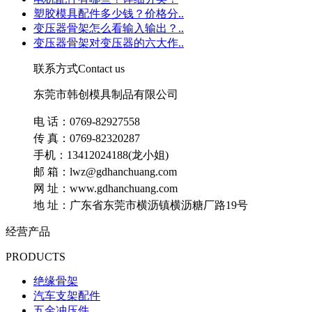
塑胶模具配件多少钱？价格分..
变压器骨架怎么看输入输出？..
变压器骨架对变压器的六大作..
联系方式
Contact us
东莞市韩创模具制品有限公司
电 话：0769-82927558
传 真：0769-82320287
手机：13412024188(龙小姐)
邮 箱：lwz@gdhanchuang.com
网 址：www.gdhanchuang.com
地 址：广东省东莞市横沥镇横沥糖厂路19号
经营产品
PRODUCTS
绝缘骨架
汽车支架配件
五金冲压件