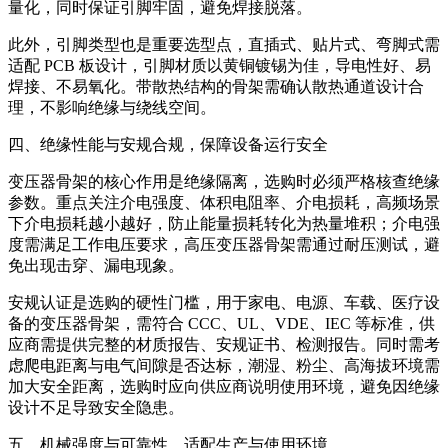
量化，同时保证引脚牢固，避免焊接脱落。
此外，引脚类型也是重要选型点，直插式、贴片式、弯脚式需
适配 PCB 板设计，引脚材质以黄铜镀锡为佳，导电性好、易
焊接、不易氧化。带散热结构的骨架需确认散热通道设计合
理，不影响绝缘与绕线空间。
四、绝缘性能与安规合规，保障设备运行安全
变压器骨架的核心作用是绝缘隔离，选购时必须严格核查绝缘
参数。重点关注介电强度、体积电阻率、介电损耗，高频场景
下介电损耗越小越好，防止能量损耗转化为热量堆积；介电强
度需满足工作电压要求，高压变压器骨架需通过耐压测试，避
免出现击穿、漏电现象。
安规认证是选购的硬性门槛，用于家电、电源、车载、医疗设
备的变压器骨架，需符合 CCC、UL、VDE、IEC 等标准，供
应商需提供完整的材质报告、安规证书、检测报告。同时需考
虑爬电距离与电气间隙是否达标，潮湿、粉尘、高海拔环境需
加大安全距离，选购时应向供应商说明使用环境，避免因绝缘
设计不足导致安全隐患。
五、机械强度与可靠性，适配生产与使用环境