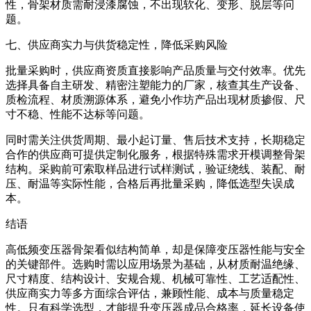
性，骨架材质需耐浸漆腐蚀，不出现软化、变形、脱层等问
题。
七、供应商实力与供货稳定性，降低采购风险
批量采购时，供应商资质直接影响产品质量与交付效率。优先
选择具备自主研发、精密注塑能力的厂家，核查其生产设备、
质检流程、材质溯源体系，避免小作坊产品出现材质掺假、尺
寸不稳、性能不达标等问题。
同时需关注供货周期、最小起订量、售后技术支持，长期稳定
合作的供应商可提供定制化服务，根据特殊需求开模调整骨架
结构。采购前可索取样品进行试样测试，验证绕线、装配、耐
压、耐温等实际性能，合格后再批量采购，降低选型失误成
本。
结语
高低频变压器骨架看似结构简单，却是保障变压器性能与安全
的关键部件。选购时需以应用场景为基础，从材质耐温绝缘、
尺寸精度、结构设计、安规合规、机械可靠性、工艺适配性、
供应商实力等多方面综合评估，兼顾性能、成本与质量稳定
性。只有科学选型，才能提升变压器成品合格率，延长设备使