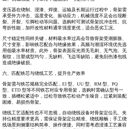
变压器在绕制、浸漆、焊接、运输及长期运行过程中，骨架需
承受外力冲击、温度变化、振动应力，机械强度不足会出现断
裂、开裂、引脚松动等问题。选购时可测试骨架抗冲击性、抗
弯折性能，加纤改性材料通常强度更优，适合恶劣工况。
尺寸稳定性同样关键，材料吸水率过高会导致骨架受潮膨胀、
尺寸变形，影响铁芯配合与绝缘效果，高频与潮湿环境优先选
用低吸水率材质。此外，骨架表面应光滑无毛刺、无气泡、无
裂纹，注塑成型均匀，无缺料、飞边等缺陷，避免刮伤漆包线
造成绝缘破损。
六、匹配铁芯与绕线工艺，提升生产效率
骨架需与铁芯规格完全匹配，EI 型、UU 型、RM 型、PQ
型、ETD 型等不同铁芯对应专用骨架，选购时需确认型号一
致，插槽松紧适中，过松导致铁芯松动产生噪音，过紧则装配
困难、易损伤骨架。
绕线工艺适配性也不可忽视，自动绕线设备对骨架定位孔、夹
持位精度要求更高，需保证骨架定位精准、绕线顺畅；手工绕
线场景则侧重结构简单、操作便捷。同时需考虑浸漆工艺兼容