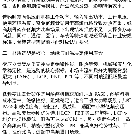
性，否则会加剧信号损耗、产生涡流发热，影响转换效率。
选购时需向供应商明确工作频率、输入输出功率、工作电压、
使用环境温度，避免低频骨架用于高频电路导致发热严重，或
高频骨架在低频大功率场景下出现结构强度不足、支撑变形等
问题。同时，通信、医疗、车载等特殊领域还需满足行业安规
标准，骨架选型需提前匹配对应认证要求。
二、材质选型是核心，绝缘与耐温决定使用寿命
变压器骨架材质直接决定绝缘性能、耐热等级、机械强度与化
学稳定性，是选购的核心指标。市场主流材质分为酚醛树脂、
尼龙（PA66）、LCP、PBT、PET 等，不同材质适配场景差
异明显。
低频变压器骨架多选用酚醛树脂或加纤尼龙 PA66，酚醛树脂
成本适中、绝缘性好、阻燃稳定，适合工频大功率场景；加纤
PA66 机械强度高、韧性好、易成型，适配中小型低频变压
器。高频变压器则优先选用 LCP、PBT 等工程塑料，LCP 材
料介电损耗极低、耐温可达 260℃以上，尺寸稳定性极佳，适
合高频高压、精密小型化设备；PBT 兼具良好绝缘性与加工
性，性价比高，适配中高频通用场景。