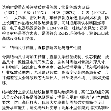
选购时需重点关注材质耐温等级，常见等级为 B 级
（130℃）、F 级（155℃）、H 级（180℃）、C 级（200℃以
上），大功率、密闭环境、车载设备必须选用高耐温材质，防
止长期工作热老化导致绝缘击穿。同时必须确认材料阻燃等
级，电子电器场景需达到 UL94 V-0 级，杜绝起火风险；还需
检查材料是否含卤素、是否符合 RoHS 环保指令，避免出口或
高端设备应用受限。
三、结构尺寸精度，直接影响装配与电气性能
骨架结构尺寸与加工精度，直接关系线圈绕制、铁芯装配、成
品尺寸一致性及电气间隙安全。选购时需核对骨架外形尺寸、
引脚间距、绕线窗口宽度深度、铁芯插槽规格，误差需控制在
行业标准范围内，尤其是贴片式、高密度安装的高频骨架，尺
寸偏差过大会导致铁芯无法插入、线圈绕线不均、引脚焊接偏
移。
结构设计上需关注绕线挡板高度与绝缘隔槽，高低压绕组分离
式骨架必须具备足够绝缘隔断，满足安规爬电距离与电气间隙
要求，防止高压打火。低频大功率骨架需加强支撑筋位设计，
提升承重能力，避免绕线后变形；高频小型骨架则追求紧凑轻