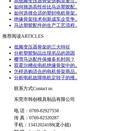
高低频变压器骨架选购需要注..
如何挑选高性价比马达塑胶配..
如何选择合适的塑封电机骨架..
绝缘骨架技术创新成车企竞争..
马达塑胶配件的生产工艺流程..
推荐阅读
ARTICLES
低频变压器骨架的三大特征
分析塑胶制品出现劣品的原因
樱雪马达配件保修多长时间？
双霍尔槽在电机绝缘骨架中的..
怎样选购适合的电机骨架商品..
分析电机故障电机定转子的维..
联系方式
Contact us
东莞市韩创模具制品有限公司
电 话：0769-82927558
传 真：0769-82320287
手机：13412024188(龙小姐)