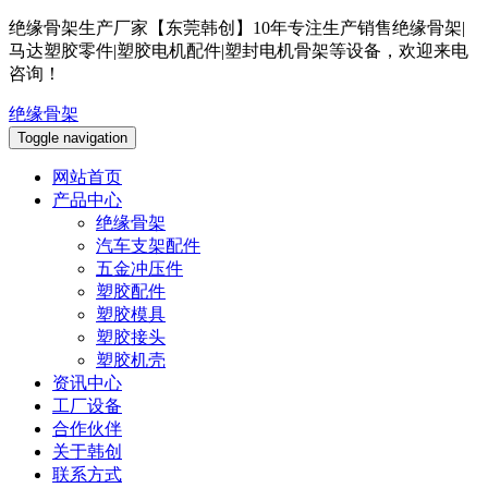
绝缘骨架生产厂家【东莞韩创】10年专注生产销售绝缘骨架|
马达塑胶零件|塑胶电机配件|塑封电机骨架等设备，欢迎来电
咨询！
绝缘骨架
Toggle navigation
网站首页
产品中心
绝缘骨架
汽车支架配件
五金冲压件
塑胶配件
塑胶模具
塑胶接头
塑胶机壳
资讯中心
工厂设备
合作伙伴
关于韩创
联系方式