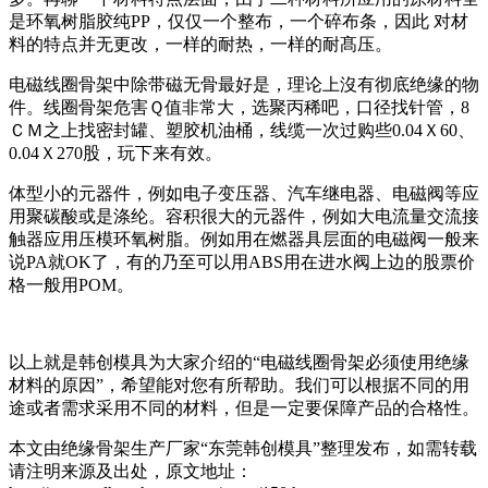
是环氧树脂胶纯PP，仅仅一个整布，一个碎布条，因此 对材
料的特点并无更改，一样的耐热，一样的耐髙压。
电磁线圈骨架中除带磁无骨最好是，理论上沒有彻底绝缘的物
件。线圈骨架危害Ｑ值非常大，选聚丙稀吧，口径找针管，8
ＣＭ之上找密封罐、塑胶机油桶，线缆一次过购些0.04Ｘ60、
0.04Ｘ270股，玩下来有效。
体型小的元器件，例如电子变压器、汽车继电器、电磁阀等应
用聚碳酸或是涤纶。容积很大的元器件，例如大电流量交流接
触器应用压模环氧树脂。例如用在燃器具层面的电磁阀一般来
说PA就OK了，有的乃至可以用ABS用在进水阀上边的股票价
格一般用POM。
以上就是韩创模具为大家介绍的“电磁线圈骨架必须使用绝缘
材料的原因”，希望能对您有所帮助。我们可以根据不同的用
途或者需求采用不同的材料，但是一定要保障产品的合格性。
本文由绝缘骨架生产厂家“东莞韩创模具”整理发布，如需转载
请注明来源及出处，原文地址：