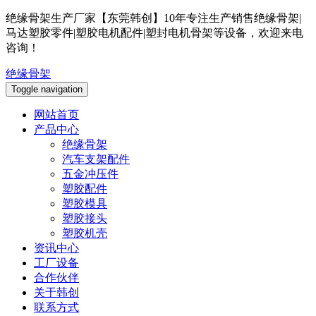
绝缘骨架生产厂家【东莞韩创】10年专注生产销售绝缘骨架|
马达塑胶零件|塑胶电机配件|塑封电机骨架等设备，欢迎来电
咨询！
绝缘骨架
Toggle navigation
网站首页
产品中心
绝缘骨架
汽车支架配件
五金冲压件
塑胶配件
塑胶模具
塑胶接头
塑胶机壳
资讯中心
工厂设备
合作伙伴
关于韩创
联系方式