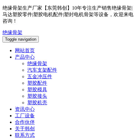
绝缘骨架生产厂家【东莞韩创】10年专注生产销售绝缘骨架|
马达塑胶零件|塑胶电机配件|塑封电机骨架等设备，欢迎来电
咨询！
绝缘骨架
Toggle navigation
网站首页
产品中心
绝缘骨架
汽车支架配件
五金冲压件
塑胶配件
塑胶模具
塑胶接头
塑胶机壳
资讯中心
工厂设备
合作伙伴
关于韩创
联系方式