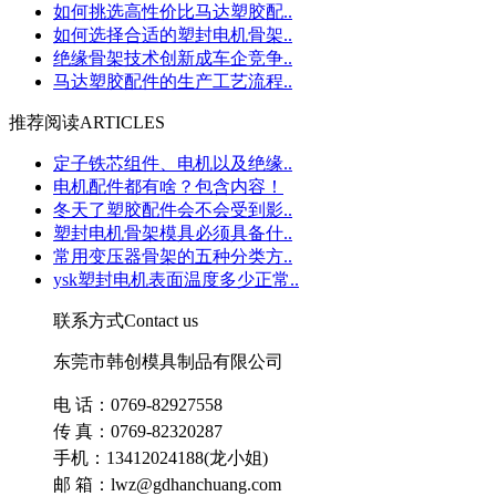
如何挑选高性价比马达塑胶配..
如何选择合适的塑封电机骨架..
绝缘骨架技术创新成车企竞争..
马达塑胶配件的生产工艺流程..
推荐阅读
ARTICLES
定子铁芯组件、电机以及绝缘..
电机配件都有啥？包含内容！
冬天了塑胶配件会不会受到影..
塑封电机骨架模具必须具备什..
常用变压器骨架的五种分类方..
ysk塑封电机表面温度多少正常..
联系方式
Contact us
东莞市韩创模具制品有限公司
电 话：0769-82927558
传 真：0769-82320287
手机：13412024188(龙小姐)
邮 箱：lwz@gdhanchuang.com