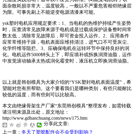
面杂散耗损非常大，温度较高，一般以不严重危害相邻绝缘层
为限。可事先刷上不能逆变电源清漆来可能。
ysk塑封电机应用规定要求：1、当电机的热维护持续产生姿势
时，应查清常见故障来源于电机或是过载或保护设备整时间常
数太低，清除常见故障后，即可资金投入运作。2、应用条件
应常常维持干躁，电机表面应维持清洁，进气口不可受灰尘、
化学纤维等阻拦。3、应确保电机在运转环节中保持良好的润
化。电机运作5000钟头上下，即应填补或拆换润滑油脂，运作
中发觉滚动轴承太热或润化霉变时，液压机立即换润滑油脂。
以上就是韩创模具为大家介绍的“YSK塑封电机表面温度”，希
望能对您有所帮助。这个要看我们是哪种类别，有些只能耐比
较低的温度，而有些则可以比较高。
本文由绝缘骨架生产厂家“东莞韩创模具”整理发布，如需转载
请注明来源及出处，原文地址：
http://www.gdhanchuang.com/news/175.htm
分享此文章:
上一章：
冬天了塑胶配件会不会受到影响？