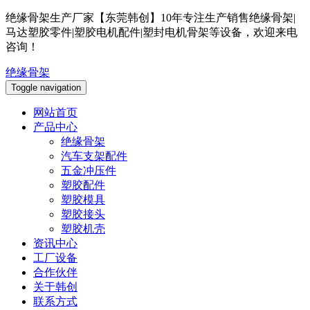
绝缘骨架生产厂家【东莞韩创】10年专注生产销售绝缘骨架|
马达塑胶零件|塑胶电机配件|塑封电机骨架等设备，欢迎来电
咨询！
绝缘骨架
Toggle navigation
网站首页
产品中心
绝缘骨架
汽车支架配件
五金冲压件
塑胶配件
塑胶模具
塑胶接头
塑胶机壳
资讯中心
工厂设备
合作伙伴
关于韩创
联系方式