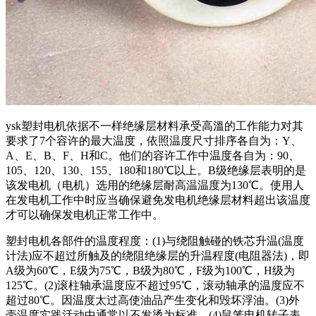
ysk塑封电机依据不一样绝缘层材料承受高溫的工作能力对其
要求了7个容许的最大温度，依照温度尺寸排序各自为：Y、
A、E、B、F、H和C。他们的容许工作中温度各自为：90、
105、120、130、155、180和180℃以上。B级绝缘层表明的是
该发电机（电机）选用的绝缘层耐高温温度为130℃。使用人
在发电机工作中时应当确保避免发电机绝缘层材料超出该温度
才可以确保发电机正常工作中。
塑封电机各部件的温度程度：(1)与绕阻触碰的铁芯升温(温度
计法)应不超过所触及的绕阻绝缘层的升温程度(电阻器法)，即
A级为60℃，E级为75℃，B级为80℃，F级为100℃，H级为
125℃。(2)滚柱轴承温度应不超过95℃，滚动轴承的温度应不
超过80℃。因温度太过高使油品产生变化和毁坏浮油。(3)外
壳温度实践活动中通常以不发烫为标准。(4)鼠笼电机转子表