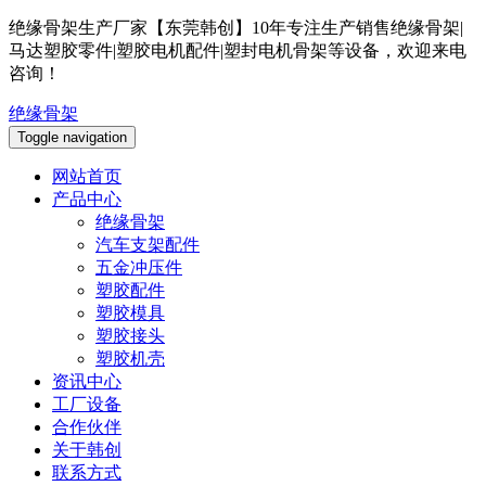
绝缘骨架生产厂家【东莞韩创】10年专注生产销售绝缘骨架|
马达塑胶零件|塑胶电机配件|塑封电机骨架等设备，欢迎来电
咨询！
绝缘骨架
Toggle navigation
网站首页
产品中心
绝缘骨架
汽车支架配件
五金冲压件
塑胶配件
塑胶模具
塑胶接头
塑胶机壳
资讯中心
工厂设备
合作伙伴
关于韩创
联系方式