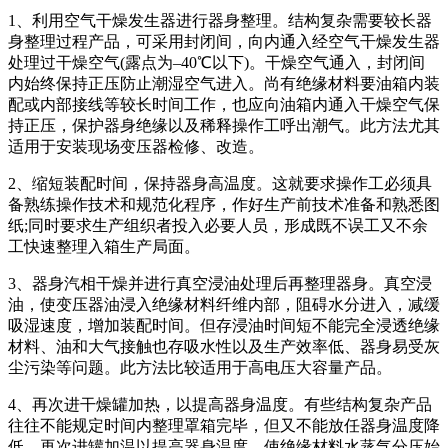
1、利用空气干燥发生器进行器身整理。结构复杂需要较长器
身整理过程产品，可采用封闭间，向内通入经空气干燥发生器
处理过干燥空气(露点为–40℃以下)。干燥空气通入，封闭间
内始终保持正压防止潮湿空气进入。尚有绝缘材料要油箱内装
配或内部接线等较长时间工作，也应向油箱内通入干燥空气保
持正压，保护器身绝缘以及稀释操作工呼出潮气。此方法尤其
适用于安装现场变压器检修、改造。
2、缩短装配时间，保持器身高温度。这就要求操作工必须具
备熟练操作技术和规范化程序，作好生产前技术准备和熟悉图
纸;同时要求生产组织者投入必要人员，形成既不误工又不余
工快速整理入箱生产局面。
3、器身汽相干燥并进行真空浸油处理后再整理器身。真空浸
油，使变压器油浸入绝缘材料纤维内部，阻碍水分进入，减缓
吸湿速度，增加装配时间。但存浸油时间短不能完全浸透绝缘
材料、油和大气接触也存吸水性以及生产效率低、器身易受灰
尘污染等问题。此方法比较适用于高电压大容量产品。
4、再次进干燥罐加热，以提高器身温度。有些结构复杂产品
往往不能规定时间内整理罩箱完毕，但又不能放任器身温度降
低，再次进罐加温以提高器身温度，使绝缘材料水蒸气分压始