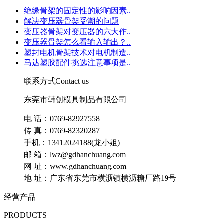
绝缘骨架的固定性的影响因素..
解决变压器骨架受潮的问题
变压器骨架对变压器的六大作..
变压器骨架怎么看输入输出？..
塑封电机骨架技术对电机制造..
马达塑胶配件挑选注意事项是..
联系方式
Contact us
东莞市韩创模具制品有限公司
电 话：0769-82927558
传 真：0769-82320287
手机：13412024188(龙小姐)
邮 箱：lwz@gdhanchuang.com
网 址：www.gdhanchuang.com
地 址：广东省东莞市横沥镇横沥糖厂路19号
经营产品
PRODUCTS