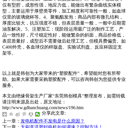
仅有型腔，成形性强，地应力低，能做出有繁杂曲线实体模
型，主要运用于厚壁类零件，加工精度和可靠性一般，如血球
仪里的玻璃烧杯等。4、聚氨酯发泡：商品内部有微孔结构，
厚度比较大，抗压强度不错，但表层质量一般，一般中后期需
油泵解决。5、注塑加工：现阶段运用最广泛的制作工艺，产
品一致性好，尺寸稳定性好，能做繁杂的斜面，商品价格低，
表层质量好，成型后不需要做后处理工艺，但模具费偏贵。如
C400外壳，各血球仪的样版盘、实验试剂盘、反应杯固定支
架等。
以上就是韩创为大家带来的“塑胶配件”，希望能对您有所帮
助。如果大家需要采购塑胶配件，可以咨询韩创为您提供专业
服务。
本文由绝缘骨架生产厂家“东莞韩创模具”整理发布，如需转载
请注明来源及出处，原文地址：
http://www.gdhanchuang.com/news/196.htm
分享此文章:
上一章：
发电机配件不发电是什么原因？
下一章：
无刷直流塑封电机如何调速？控制方法！