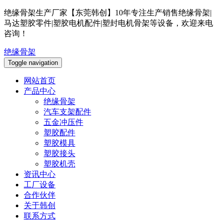
绝缘骨架生产厂家【东莞韩创】10年专注生产销售绝缘骨架|
马达塑胶零件|塑胶电机配件|塑封电机骨架等设备，欢迎来电
咨询！
绝缘骨架
Toggle navigation
网站首页
产品中心
绝缘骨架
汽车支架配件
五金冲压件
塑胶配件
塑胶模具
塑胶接头
塑胶机壳
资讯中心
工厂设备
合作伙伴
关于韩创
联系方式